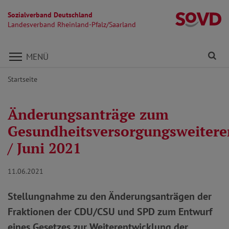
Sozialverband Deutschland
La
Landesverband Rheinland-Pfalz/Saarland
Direkt zu den Inhalten springen
Fi
MENÜ
Startseite
Änderungsanträge zum
Gesundheitsversorgungsweitere
/ Juni 2021
11.06.2021
Stellungnahme zu den Änderungsanträgen der
Fraktionen der CDU/CSU und SPD zum Entwurf
eines Gesetzes zur Weiterentwicklung der