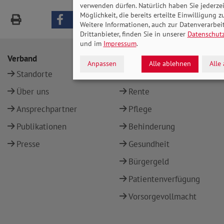
verwenden dürfen. Natürlich haben Sie jederzei
Möglichkeit, die bereits erteilte Einwilligung z
Weitere Informationen, auch zur Datenverarbe
Drittanbieter, finden Sie in unserer
Datenschut
und im
Impressum
.
Verband
Beratung
Anpassen
Alle ablehnen
Alle
Standorte
Standorte
Über uns
Rente
Ansprechpartner
Pflege
Publikationen
Behinderung
Presse
Gesundheit
Bürgergeld
Patientenverfügung
Vorsorgevollmacht