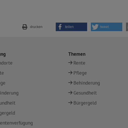
drucken
teilen
tweet
ung
Themen
ndorte
Rente
te
Pflege
ege
Behinderung
inderung
Gesundheit
undheit
Bürgergeld
gergeld
ientenverfügung