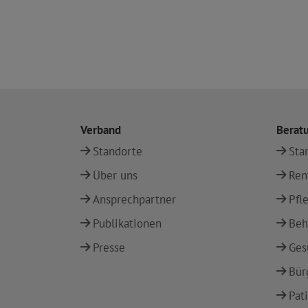
Verband
Berat
Standorte
Sta
Über uns
Ren
Ansprechpartner
Pfl
Publikationen
Beh
Presse
Ges
Bür
Pat