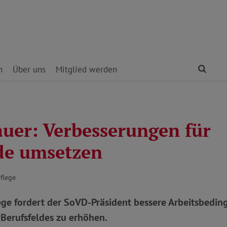
Find
n
Über uns
Mitglied werden
auer: Verbesserungen für
de umsetzen
Pflege
ege fordert der SoVD-Präsident bessere Arbeitsbedin
s Berufsfeldes zu erhöhen.