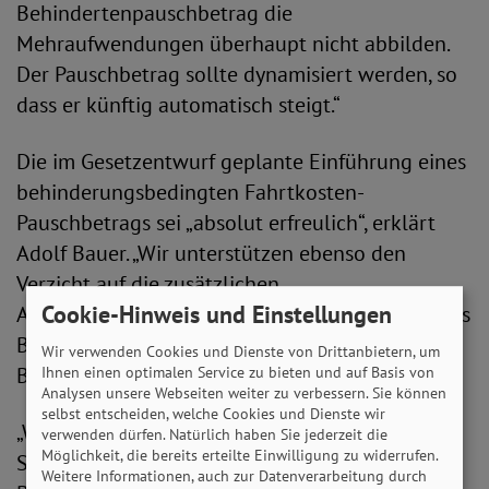
Behindertenpauschbetrag die
Mehraufwendungen überhaupt nicht abbilden.
Der Pauschbetrag sollte dynamisiert werden, so
dass er künftig automatisch steigt.“
Die im Gesetzentwurf geplante Einführung eines
behinderungsbedingten Fahrtkosten-
Pauschbetrags sei „absolut erfreulich“, erklärt
Adolf Bauer. „Wir unterstützen ebenso den
Verzicht auf die zusätzlichen
Cookie-Hinweis und Einstellungen
Anspruchsvoraussetzungen zur Gewährung eines
Behinderten-Pauschbetrags bei einem Grad der
Wir verwenden Cookies und Dienste von Drittanbietern, um
Behinderung kleiner 50.“
Ihnen einen optimalen Service zu bieten und auf Basis von
Analysen unsere Webseiten weiter zu verbessern. Sie können
selbst entscheiden, welche Cookies und Dienste wir
„Wir können ebenso die geplanten
verwenden dürfen. Natürlich haben Sie jederzeit die
Möglichkeit, die bereits erteilte Einwilligung zu widerrufen.
Steuervereinfachungen für Menschen mit
Weitere Informationen, auch zur Datenverarbeitung durch