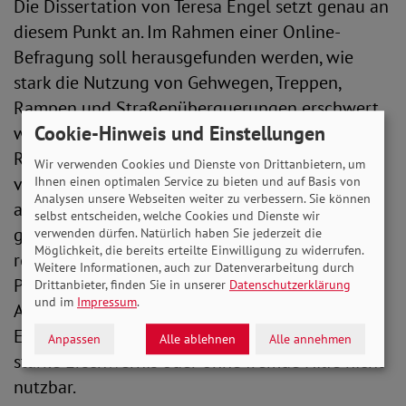
Die Dissertation von Teresa Engel setzt genau an
diesem Punkt an. Im Rahmen einer Online-
Befragung soll herausgefunden werden, wie
stark die Nutzung von Gehwegen, Treppen,
Rampen und Straßenüberquerungen erschwert
Cookie-Hinweis und Einstellungen
wird, wenn diese nicht nach den anerkannten
Regelwerken errichtet wurden. Hierzu werden
Wir verwenden Cookies und Dienste von Drittanbietern, um
verschiedene Situation im öffentlichen Raum
Ihnen einen optimalen Service zu bieten und auf Basis von
Analysen unsere Webseiten weiter zu verbessern. Sie können
abgefragt, die je nach Nutzendengruppe, z. B.
selbst entscheiden, welche Cookies und Dienste wir
geheingeschränkte, rollator- oder
verwenden dürfen. Natürlich haben Sie jederzeit die
Möglichkeit, die bereits erteilte Einwilligung zu widerrufen.
rollstuhlnutzende, sehbehinderte, blinde
Weitere Informationen, auch zur Datenverarbeitung durch
Personen, variieren können. Die
Drittanbieter, finden Sie in unserer
Datenschutzerklärung
und im
Impressum
.
Antwortmöglichkeiten reichen von keiner
Erschwernis, über geringe, erhöhte bis hin zu
Anpassen
Alle ablehnen
Alle annehmen
starke Erschwernis oder ohne fremde Hilfe nicht
nutzbar.