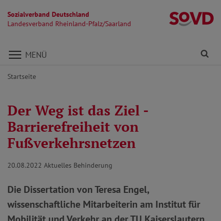
Sozialverband Deutschland
La
Landesverband Rheinland-Pfalz/Saarland
Direkt zu den Inhalten springen
Fi
MENÜ
Startseite
Der Weg ist das Ziel -
Barrierefreiheit von
Fußverkehrsnetzen
20.08.2022
Aktuelles Behinderung
Die Dissertation von Teresa Engel,
wissenschaftliche Mitarbeiterin am Institut für
Mobilität und Verkehr an der TU Kaiserslautern,